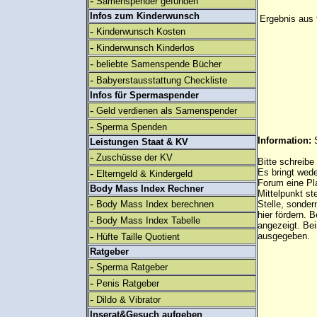
-
Samenspender gefunden
Infos zum Kinderwunsch
Ergebnis aus 
-
Kinderwunsch Kosten
-
Kinderwunsch Kinderlos
-
beliebte Samenspende Bücher
-
Babyerstausstattung Checkliste
Infos für Spermaspender
-
Geld verdienen als Samenspender
-
Sperma Spenden
Information:
Leistungen Staat & KV
-
Zuschüsse der KV
Bitte schreibe
-
Es bringt wed
Elterngeld & Kindergeld
Forum eine Pl
Body Mass Index Rechner
Mittelpunkt st
-
Body Mass Index berechnen
Stelle, sonder
hier fördern. B
-
Body Mass Index Tabelle
angezeigt. B
-
ausgegeben.
Hüfte Taille Quotient
Ratgeber
-
Sperma Ratgeber
-
Penis Ratgeber
-
Dildo & Vibrator
Inserat&Gesuch aufgeben