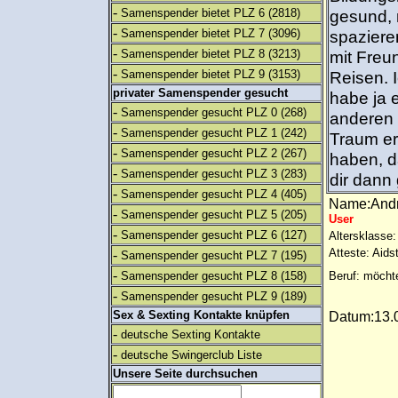
-
Samenspender bietet PLZ 6
(2818)
gesund, m
-
Samenspender bietet PLZ 7
(3096)
spaziere
-
Samenspender bietet PLZ 8
(3213)
mit Freu
-
Samenspender bietet PLZ 9
(3153)
Reisen. 
privater Samenspender gesucht
habe ja 
-
Samenspender gesucht PLZ 0
(268)
anderen 
-
Samenspender gesucht PLZ 1
(242)
Traum erf
-
Samenspender gesucht PLZ 2
(267)
haben, d
-
Samenspender gesucht PLZ 3
(283)
dir dann
-
Samenspender gesucht PLZ 4
(405)
Name:An
-
Samenspender gesucht PLZ 5
(205)
User
-
Samenspender gesucht PLZ 6
(127)
Altersklasse:
Atteste: Aids
-
Samenspender gesucht PLZ 7
(195)
-
Samenspender gesucht PLZ 8
(158)
Beruf: möcht
-
Samenspender gesucht PLZ 9
(189)
Sex & Sexting Kontakte knüpfen
Datum:13.0
-
deutsche Sexting Kontakte
-
deutsche Swingerclub Liste
Unsere Seite durchsuchen