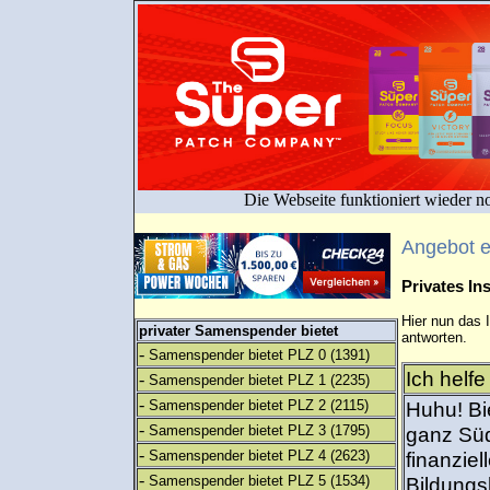
Die Webseite funktioniert wieder n
Angebot 
Privates I
Hier nun das 
privater Samenspender bietet
antworten.
-
Samenspender bietet PLZ 0
(1391)
Ich helfe
-
Samenspender bietet PLZ 1
(2235)
-
Samenspender bietet PLZ 2
(2115)
Huhu! Bi
-
Samenspender bietet PLZ 3
(1795)
ganz Süd
-
Samenspender bietet PLZ 4
(2623)
finanzie
-
Samenspender bietet PLZ 5
(1534)
Bildungs