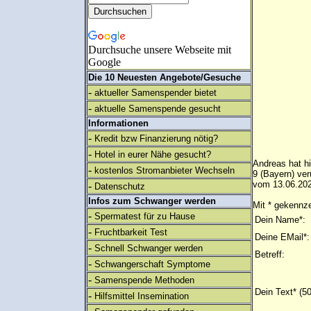
Durchsuche unsere Webseite mit
Google
Die 10 Neuesten Angebote/Gesuche
-
aktueller Samenspender bietet
-
aktuelle Samenspende gesucht
Informationen
-
Kredit bzw Finanzierung nötig?
-
Hotel in eurer Nähe gesucht?
Andreas hat hi
-
kostenlos Stromanbieter Wechseln
9 (Bayern) ve
vom 13.06.202
-
Datenschutz
Infos zum Schwanger werden
Mit * gekennze
-
Spermatest für zu Hause
Dein Name*:
-
Fruchtbarkeit Test
Deine EMail*:
-
Schnell Schwanger werden
Betreff:
-
Schwangerschaft Symptome
-
Samenspende Methoden
Dein Text* (5
-
Hilfsmittel Insemination