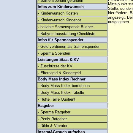
-
Samenspender gefunden
Mittelpunkt st
Infos zum Kinderwunsch
Stelle, sonder
-
hier fördern. B
Kinderwunsch Kosten
angezeigt. B
-
Kinderwunsch Kinderlos
ausgegeben.
-
beliebte Samenspende Bücher
-
Babyerstausstattung Checkliste
Infos für Spermaspender
-
Geld verdienen als Samenspender
-
Sperma Spenden
Leistungen Staat & KV
-
Zuschüsse der KV
-
Elterngeld & Kindergeld
Body Mass Index Rechner
-
Body Mass Index berechnen
-
Body Mass Index Tabelle
-
Hüfte Taille Quotient
Ratgeber
-
Sperma Ratgeber
-
Penis Ratgeber
-
Dildo & Vibrator
Inserat&Gesuch aufgeben