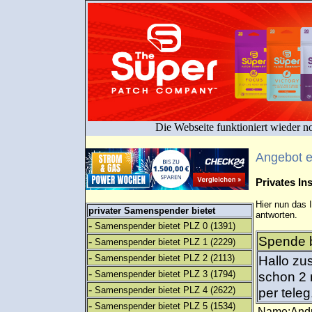
Die Webseite funktioniert wieder n
Angebot 
Privates I
Hier nun das 
privater Samenspender bietet
antworten.
-
Samenspender bietet PLZ 0
(1391)
Spende b
-
Samenspender bietet PLZ 1
(2229)
-
Samenspender bietet PLZ 2
(2113)
Hallo zu
-
Samenspender bietet PLZ 3
(1794)
schon 2 
-
Samenspender bietet PLZ 4
(2622)
per teleg
-
Samenspender bietet PLZ 5
(1534)
Name:And