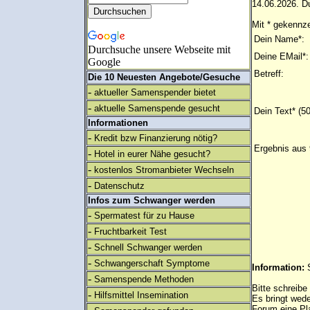
14.06.2026. Du
Mit * gekennze
Dein Name*:
Durchsuche unsere Webseite mit
Deine EMail*:
Google
Betreff:
Die 10 Neuesten Angebote/Gesuche
-
aktueller Samenspender bietet
-
aktuelle Samenspende gesucht
Dein Text* (5
Informationen
-
Kredit bzw Finanzierung nötig?
Ergebnis aus 
-
Hotel in eurer Nähe gesucht?
-
kostenlos Stromanbieter Wechseln
-
Datenschutz
Infos zum Schwanger werden
-
Spermatest für zu Hause
-
Fruchtbarkeit Test
-
Schnell Schwanger werden
-
Schwangerschaft Symptome
Information:
-
Samenspende Methoden
Bitte schreibe
-
Hilfsmittel Insemination
Es bringt wed
Forum eine Pl