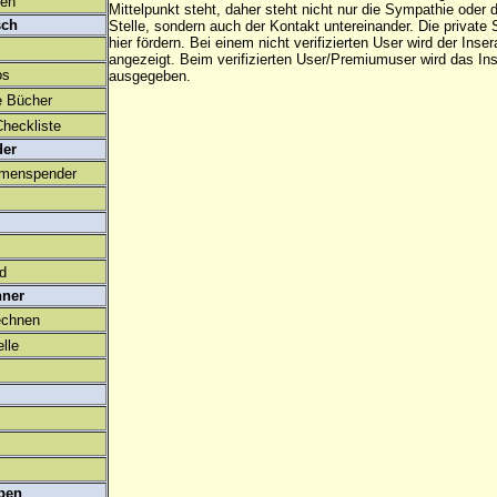
den
Mittelpunkt steht, daher steht nicht nur die Sympathie oder 
sch
Stelle, sondern auch der Kontakt untereinander. Die privat
hier fördern. Bei einem nicht verifizierten User wird der Inser
angezeigt. Beim
verifizierten User/Premiumuser
wird das Ins
os
ausgegeben.
e Bücher
heckliste
der
amenspender
ld
hner
echnen
lle
ben