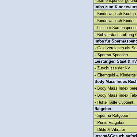
-
Samenspender gefun
Infos zum Kinderwun
-
Kinderwunsch Kosten
-
Kinderwunsch Kinderl
-
beliebte Samenspend
-
Babyerstausstattung C
Infos für Spermaspen
-
Geld verdienen als S
-
Sperma Spenden
Leistungen Staat & KV
-
Zuschüsse der KV
-
Elterngeld & Kinderge
Body Mass Index Rec
-
Body Mass Index ber
-
Body Mass Index Tabe
-
Hüfte Taille Quotient
Ratgeber
-
Sperma Ratgeber
-
Penis Ratgeber
-
Dildo & Vibrator
Inserat&Gesuch aufge