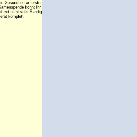
die Gesundheit an erster
e Samenspende könnt Ihr
attext nicht vollstÃ¤ndig
erat komplett