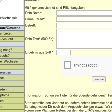
antworten.
Mit * gekennzeichnet sind Pflichtangaben!
Dein Name*:
bseite mit
Deine EMail*:
Betreff:
bote/Gesuche
r bietet
Dein Text* (500 Ze):
 gesucht
ng nötig?
Ergebnis aus 1+8 *
esucht?
ter Wechseln
 werden
use
rden
mptome
Information:
Schon ein Hotel für die Spende gefunden?
Hie
en
Bitte schreibe den User nur an, sofern echtes Interesse an
on
Es bringt weder Dir noch dem Angeschriebenem etwas. Wir
Forum eine Plattform bieten, bei dem die ErfÃ¼llung des K