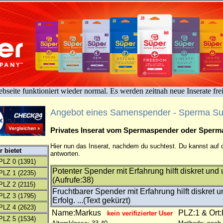
bseite funktioniert wieder normal. Es werden zeitnah neue Inserate fre
Angebot eines Samenspender - Sperma S
Privates Inserat vom Spermaspender oder Sper
Hier nun das Inserat, nachdem du suchtest. Du kannst auf d
 bietet
antworten.
PLZ 0
(1391)
Potenter Spender mit Erfahrung hilft diskret un
PLZ 1
(2235)
(Aufrufe:38)
PLZ 2
(2115)
Fruchtbarer Spender mit Erfahrung hilft diskret 
PLZ 3
(1795)
Erfolg. ...(Text gekürzt)
PLZ 4
(2623)
Name:Markus
PLZ:1 & Ort:
kein verifizierter User
PLZ 5
(1534)