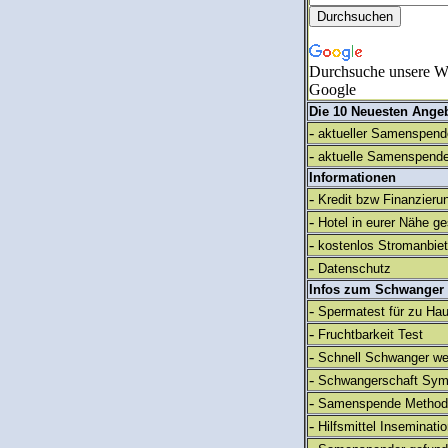
Durchsuche unsere We
Google
Die 10 Neuesten Ange
-
aktueller Samenspende
-
aktuelle Samenspende
Informationen
-
Kredit bzw Finanzieru
-
Hotel in eurer Nähe g
-
kostenlos Stromanbie
-
Datenschutz
Infos zum Schwanger
-
Spermatest für zu Ha
-
Fruchtbarkeit Test
-
Schnell Schwanger we
-
Schwangerschaft Sy
-
Samenspende Method
-
Hilfsmittel Inseminati