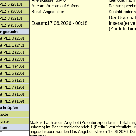
Altersklasse: 33-40
Methode: nach
PLZ 6
(2818)
Atteste: Atteste auf Anfrage
Rechte:spreche
PLZ 7
(3096)
Beruf: Angestellter
Kontakt:reden w
Der User hat
PLZ 8
(3213)
Datum:17.06.2026 - 00:18
Inserat(e) ve
PLZ 9
(3153)
(
Zur Info
hie
r gesucht
t PLZ 0
(268)
t PLZ 1
(242)
t PLZ 2
(267)
t PLZ 3
(283)
t PLZ 4
(405)
t PLZ 5
(205)
t PLZ 6
(127)
t PLZ 7
(195)
t PLZ 8
(158)
t PLZ 9
(189)
te knüpfen
takte
Liste
Markus hat hier ein Angebot (Potenter Spender mit Erfahrung 
unkomp) im Postleitzahlenbereich 1 (Berlin ) verüffentlicht 
chen
angeschrieben werden.Das Angebot ist vom 17.06.2026. Du 