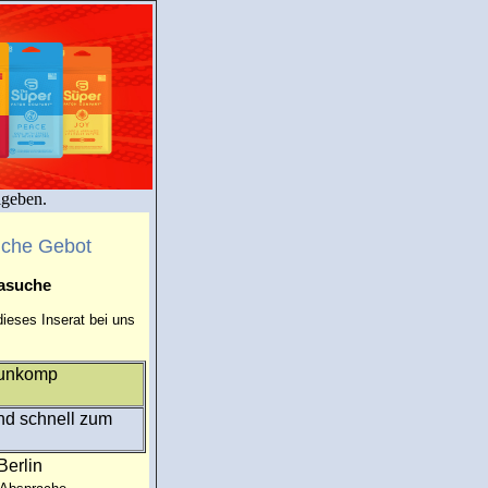
igeben.
uche Gebot
masuche
ieses Inserat bei uns
d unkomp
und schnell zum
Berlin