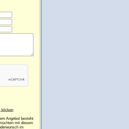
r klicken
 dem Angebot besteht.
 müchten mit diesem
inderwunsch im