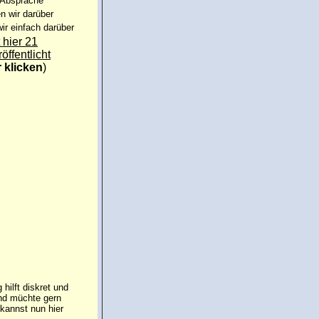
 Absprache
n wir darüber
ir einfach darüber
 hier 21
röffentlicht
r klicken
)
hilft diskret und
und müchte gern
kannst nun hier