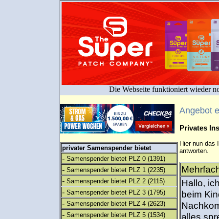
Die Webseite funktioniert wieder n
Angebot 
Privates I
Hier nun das 
privater Samenspender bietet
antworten.
-
Samenspender bietet PLZ 0
(1391)
Mehrfach
-
Samenspender bietet PLZ 1
(2235)
-
Samenspender bietet PLZ 2
(2115)
Hallo, i
-
Samenspender bietet PLZ 3
(1795)
beim Kin
-
Samenspender bietet PLZ 4
(2623)
Nachkomm
-
Samenspender bietet PLZ 5
(1534)
alles sp