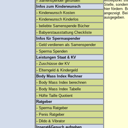
-
Mittelpunkt st
Samenspender gefunden
Stelle, sonder
Infos zum Kinderwunsch
hier fördern. B
-
Kinderwunsch Kosten
angezeigt. B
ausgegeben.
-
Kinderwunsch Kinderlos
-
beliebte Samenspende Bücher
-
Babyerstausstattung Checkliste
Infos für Spermaspender
-
Geld verdienen als Samenspender
-
Sperma Spenden
Leistungen Staat & KV
-
Zuschüsse der KV
-
Elterngeld & Kindergeld
Body Mass Index Rechner
-
Body Mass Index berechnen
-
Body Mass Index Tabelle
-
Hüfte Taille Quotient
Ratgeber
-
Sperma Ratgeber
-
Penis Ratgeber
-
Dildo & Vibrator
Inserat&Gesuch aufgeben