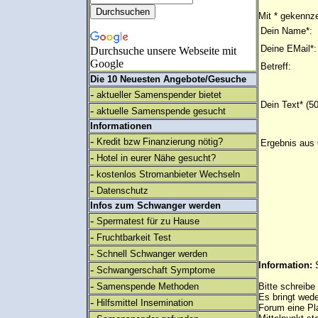
Mit * gekennze
Dein Name*:
Deine EMail*:
Durchsuche unsere Webseite mit
Google
Betreff:
Die 10 Neuesten Angebote/Gesuche
-
aktueller Samenspender bietet
Dein Text* (5
-
aktuelle Samenspende gesucht
Informationen
-
Kredit bzw Finanzierung nötig?
Ergebnis aus 
-
Hotel in eurer Nähe gesucht?
-
kostenlos Stromanbieter Wechseln
-
Datenschutz
Infos zum Schwanger werden
-
Spermatest für zu Hause
-
Fruchtbarkeit Test
-
Schnell Schwanger werden
Information:
-
Schwangerschaft Symptome
-
Samenspende Methoden
Bitte schreibe
Es bringt wed
-
Hilfsmittel Insemination
Forum eine Pl