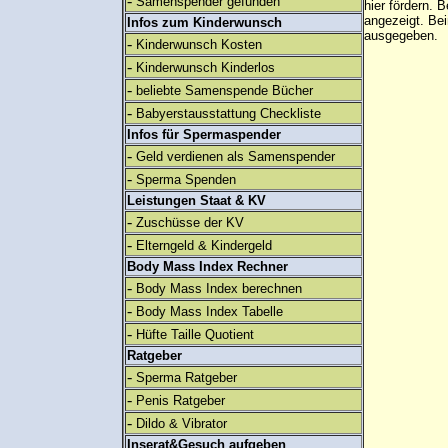
-
Samenspender gefunden
hier fördern. B
angezeigt. B
Infos zum Kinderwunsch
ausgegeben.
-
Kinderwunsch Kosten
-
Kinderwunsch Kinderlos
-
beliebte Samenspende Bücher
-
Babyerstausstattung Checkliste
Infos für Spermaspender
-
Geld verdienen als Samenspender
-
Sperma Spenden
Leistungen Staat & KV
-
Zuschüsse der KV
-
Elterngeld & Kindergeld
Body Mass Index Rechner
-
Body Mass Index berechnen
-
Body Mass Index Tabelle
-
Hüfte Taille Quotient
Ratgeber
-
Sperma Ratgeber
-
Penis Ratgeber
-
Dildo & Vibrator
Inserat&Gesuch aufgeben