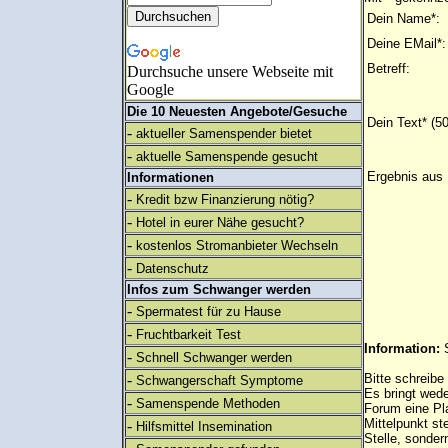
Dein Name*:
Deine EMail*:
Betreff:
Durchsuche unsere Webseite mit
Google
Die 10 Neuesten Angebote/Gesuche
Dein Text* (5
-
aktueller Samenspender bietet
-
aktuelle Samenspende gesucht
Ergebnis aus 
Informationen
-
Kredit bzw Finanzierung nötig?
-
Hotel in eurer Nähe gesucht?
-
kostenlos Stromanbieter Wechseln
-
Datenschutz
Infos zum Schwanger werden
-
Spermatest für zu Hause
-
Fruchtbarkeit Test
Information:
-
Schnell Schwanger werden
-
Bitte schreibe
Schwangerschaft Symptome
Es bringt wed
-
Samenspende Methoden
Forum eine Pl
Mittelpunkt st
-
Hilfsmittel Insemination
Stelle, sonder