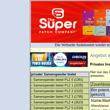
Die Webseite funktioniert wieder n
Angebot 
Privates I
Hier nun das 
privater Samenspender bietet
antworten.
-
Samenspender bietet PLZ 0
(1391)
Zuverlässi
-
Samenspender bietet PLZ 1
(2235)
Bin potent
-
Samenspender bietet PLZ 2
(2115)
gekürzt)
-
Samenspender bietet PLZ 3
(1795)
Name:Mar
-
Samenspender bietet PLZ 4
(2623)
Altersklasse:
-
Samenspender bietet PLZ 5
(1534)