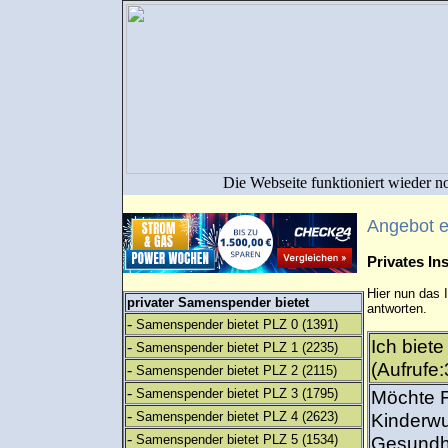
Die Webseite funktioniert wieder n
Angebot 
Privates I
Hier nun das 
privater Samenspender bietet
antworten.
-
Samenspender bietet PLZ 0
(1391)
Ich biet
-
Samenspender bietet PLZ 1
(2235)
(Aufrufe:
-
Samenspender bietet PLZ 2
(2115)
-
Samenspender bietet PLZ 3
(1795)
Möchte F
-
Samenspender bietet PLZ 4
(2623)
Kinderwu
-
Samenspender bietet PLZ 5
(1534)
Gesundhe