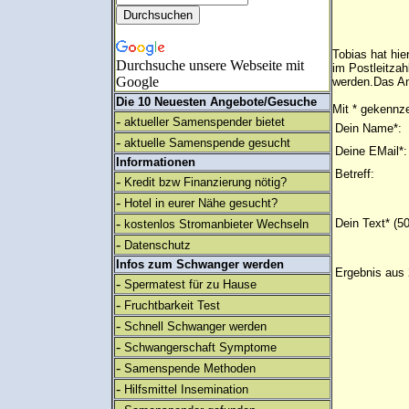
Tobias hat hie
Durchsuche unsere Webseite mit
im Postleitzah
Google
werden.Das An
Die 10 Neuesten Angebote/Gesuche
Mit * gekennze
-
aktueller Samenspender bietet
Dein Name*:
-
aktuelle Samenspende gesucht
Deine EMail*:
Informationen
Betreff:
-
Kredit bzw Finanzierung nötig?
-
Hotel in eurer Nähe gesucht?
-
Dein Text* (5
kostenlos Stromanbieter Wechseln
-
Datenschutz
Infos zum Schwanger werden
Ergebnis aus 
-
Spermatest für zu Hause
-
Fruchtbarkeit Test
-
Schnell Schwanger werden
-
Schwangerschaft Symptome
-
Samenspende Methoden
-
Hilfsmittel Insemination