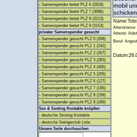
-
Samenspender bietet PLZ 6
(2818)
mobil und
-
Samenspender bietet PLZ 7
(3096)
schicken.
-
Samenspender bietet PLZ 8
(3213)
Name:Tob
-
Samenspender bietet PLZ 9
(3153)
Altersklasse:
privater Samenspender gesucht
Atteste: Aids
-
Samenspender gesucht PLZ 0
(268)
Beruf: Angest
-
Samenspender gesucht PLZ 1
(242)
-
Samenspender gesucht PLZ 2
(267)
Datum:26.0
-
Samenspender gesucht PLZ 3
(283)
-
Samenspender gesucht PLZ 4
(405)
-
Samenspender gesucht PLZ 5
(205)
-
Samenspender gesucht PLZ 6
(127)
-
Samenspender gesucht PLZ 7
(195)
-
Samenspender gesucht PLZ 8
(158)
-
Samenspender gesucht PLZ 9
(189)
Sex & Sexting Kontakte knüpfen
-
deutsche Sexting Kontakte
-
deutsche Swingerclub Liste
Unsere Seite durchsuchen