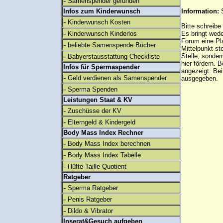
-
Samenspender gefunden
Infos zum Kinderwunsch
Information:
-
Kinderwunsch Kosten
Bitte schreibe
-
Kinderwunsch Kinderlos
Es bringt wed
Forum eine Pl
-
beliebte Samenspende Bücher
Mittelpunkt st
-
Stelle, sonder
Babyerstausstattung Checkliste
hier fördern. B
Infos für Spermaspender
angezeigt. B
-
Geld verdienen als Samenspender
ausgegeben.
-
Sperma Spenden
Leistungen Staat & KV
-
Zuschüsse der KV
-
Elterngeld & Kindergeld
Body Mass Index Rechner
-
Body Mass Index berechnen
-
Body Mass Index Tabelle
-
Hüfte Taille Quotient
Ratgeber
-
Sperma Ratgeber
-
Penis Ratgeber
-
Dildo & Vibrator
Inserat&Gesuch aufgeben