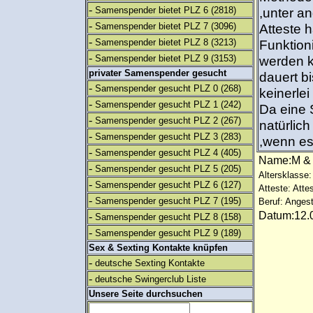
-
Samenspender bietet PLZ 6
(2818)
,unter an
-
Samenspender bietet PLZ 7
(3096)
Atteste 
-
Samenspender bietet PLZ 8
(3213)
Funktion
-
Samenspender bietet PLZ 9
(3153)
werden k
privater Samenspender gesucht
dauert bi
-
Samenspender gesucht PLZ 0
(268)
keinerle
-
Samenspender gesucht PLZ 1
(242)
Da eine 
-
Samenspender gesucht PLZ 2
(267)
natürlich
-
Samenspender gesucht PLZ 3
(283)
,wenn es 
-
Samenspender gesucht PLZ 4
(405)
Name:M 
-
Samenspender gesucht PLZ 5
(205)
Altersklasse:
-
Samenspender gesucht PLZ 6
(127)
Atteste: Atte
-
Samenspender gesucht PLZ 7
(195)
Beruf: Angest
Datum:12.0
-
Samenspender gesucht PLZ 8
(158)
-
Samenspender gesucht PLZ 9
(189)
Sex & Sexting Kontakte knüpfen
-
deutsche Sexting Kontakte
-
deutsche Swingerclub Liste
Unsere Seite durchsuchen