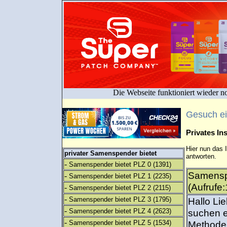
Die Webseite funktioniert wieder n
Gesuch e
Privates I
Hier nun das 
privater Samenspender bietet
antworten.
-
Samenspender bietet PLZ 0
(1391)
Samensp
-
Samenspender bietet PLZ 1
(2235)
(Aufrufe
-
Samenspender bietet PLZ 2
(2115)
-
Samenspender bietet PLZ 3
(1795)
Hallo Li
-
Samenspender bietet PLZ 4
(2623)
suchen e
-
Samenspender bietet PLZ 5
(1534)
Methode 