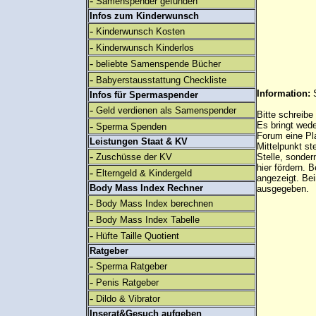
-
Samenspender gefunden
Infos zum Kinderwunsch
-
Kinderwunsch Kosten
-
Kinderwunsch Kinderlos
-
beliebte Samenspende Bücher
-
Babyerstausstattung Checkliste
Information:
Infos für Spermaspender
-
Geld verdienen als Samenspender
Bitte schreibe
-
Es bringt wed
Sperma Spenden
Forum eine Pl
Leistungen Staat & KV
Mittelpunkt st
-
Zuschüsse der KV
Stelle, sonder
hier fördern. B
-
Elterngeld & Kindergeld
angezeigt. B
Body Mass Index Rechner
ausgegeben.
-
Body Mass Index berechnen
-
Body Mass Index Tabelle
-
Hüfte Taille Quotient
Ratgeber
-
Sperma Ratgeber
-
Penis Ratgeber
-
Dildo & Vibrator
Inserat&Gesuch aufgeben