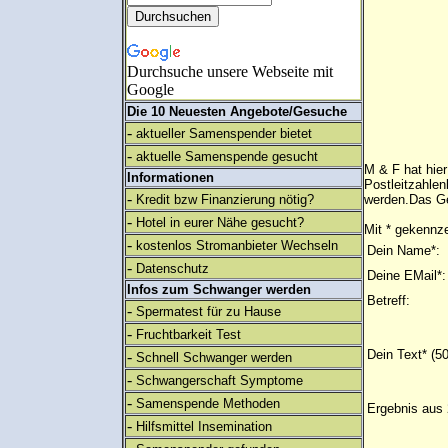
Durchsuche unsere Webseite mit
Google
Die 10 Neuesten Angebote/Gesuche
-
aktueller Samenspender bietet
-
aktuelle Samenspende gesucht
M & F hat hie
Informationen
Postleitzahlen
-
Kredit bzw Finanzierung nötig?
werden.Das Ge
-
Hotel in eurer Nähe gesucht?
Mit * gekennze
-
kostenlos Stromanbieter Wechseln
Dein Name*:
-
Datenschutz
Deine EMail*:
Infos zum Schwanger werden
Betreff:
-
Spermatest für zu Hause
-
Fruchtbarkeit Test
Dein Text* (5
-
Schnell Schwanger werden
-
Schwangerschaft Symptome
-
Samenspende Methoden
Ergebnis aus 
-
Hilfsmittel Insemination