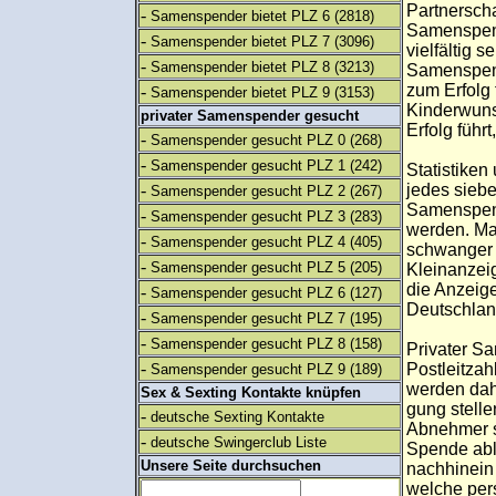
Partnersch
-
Samenspender bietet PLZ 6
(2818)
Samenspen
-
Samenspender bietet PLZ 7
(3096)
vielfältig 
-
Samenspender bietet PLZ 8
(3213)
Samenspend
zum Erfolg 
-
Samenspender bietet PLZ 9
(3153)
Kinderwuns
privater Samenspender gesucht
Erfolg führ
-
Samenspender gesucht PLZ 0
(268)
-
Samenspender gesucht PLZ 1
(242)
Statistiken
-
jedes sieb
Samenspender gesucht PLZ 2
(267)
Samenspend
-
Samenspender gesucht PLZ 3
(283)
werden. Ma
-
Samenspender gesucht PLZ 4
(405)
schwanger 
-
Samenspender gesucht PLZ 5
(205)
Kleinanzei
die Anzeig
-
Samenspender gesucht PLZ 6
(127)
Deutschlan
-
Samenspender gesucht PLZ 7
(195)
-
Samenspender gesucht PLZ 8
(158)
Privater S
-
Postleitzah
Samenspender gesucht PLZ 9
(189)
werden dah
Sex & Sexting Kontakte knüpfen
gung stelle
-
deutsche Sexting Kontakte
Abnehmer se
-
deutsche Swingerclub Liste
Spende abl
Unsere Seite durchsuchen
nachhinein 
welche per