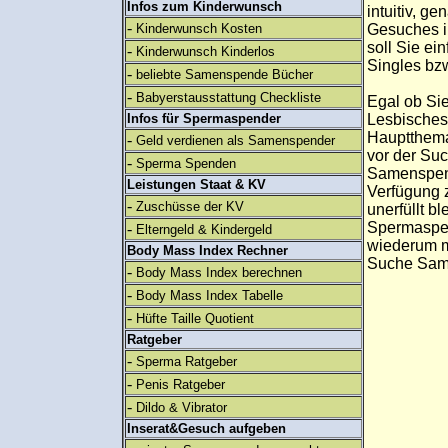
Infos zum Kinderwunsch
intuitiv, 
-
Kinderwunsch Kosten
Gesuches i
soll Sie ei
-
Kinderwunsch Kinderlos
Singles bz
-
beliebte Samenspende Bücher
-
Babyerstausstattung Checkliste
Egal ob Sie
Infos für Spermaspender
Lesbisches
Hauptthema 
-
Geld verdienen als Samenspender
vor der Su
-
Sperma Spenden
Samenspend
Leistungen Staat & KV
Verfügung z
-
Zuschüsse der KV
unerfüllt b
Spermaspen
-
Elterngeld & Kindergeld
wiederum mi
Body Mass Index Rechner
Suche Same
-
Body Mass Index berechnen
-
Body Mass Index Tabelle
-
Hüfte Taille Quotient
Ratgeber
-
Sperma Ratgeber
-
Penis Ratgeber
-
Dildo & Vibrator
Inserat&Gesuch aufgeben