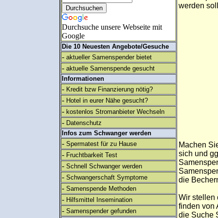
werden soll
Durchsuche unsere Webseite mit
Google
Die 10 Neuesten Angebote/Gesuche
-
aktueller Samenspender bietet
-
aktuelle Samenspende gesucht
Informationen
-
Kredit bzw Finanzierung nötig?
-
Hotel in eurer Nähe gesucht?
-
kostenlos Stromanbieter Wechseln
-
Datenschutz
Infos zum Schwanger werden
-
Spermatest für zu Hause
Machen Sie
sich und gg
-
Fruchtbarkeit Test
Samenspend
-
Schnell Schwanger werden
Samenspend
-
Schwangerschaft Symptome
die Becher
-
Samenspende Methoden
Wir stelle
-
Hilfsmittel Insemination
finden vo
-
Samenspender gefunden
die Suche 