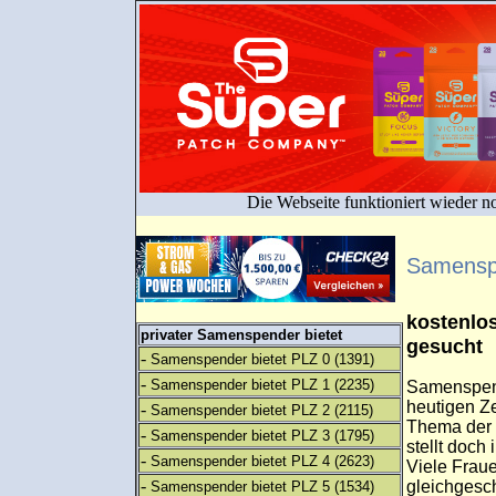
Die Webseite funktioniert wieder n
Samensp
kostenlo
privater Samenspender bietet
gesucht
-
Samenspender bietet PLZ 0
(1391)
-
Samenspender bietet PLZ 1
(2235)
Samenspend
heutigen Z
-
Samenspender bietet PLZ 2
(2115)
Thema der 
-
Samenspender bietet PLZ 3
(1795)
stellt doch
-
Samenspender bietet PLZ 4
(2623)
Viele Fraue
-
gleichgesch
Samenspender bietet PLZ 5
(1534)