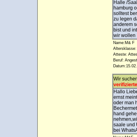
Halle /Saa
hamburg od
solltest b
zu legen d
anderem so
bist und i
wir wollen
Name:M& F
Altersklasse:
Atteste: Atte
Beruf: Angest
Datum:15.02.
Wir suche
verifiziert
Hallo Lieb
ernst mein
oder man h
Bechermeth
hand gehen
nehmen,wir
saale und 
bei Whats