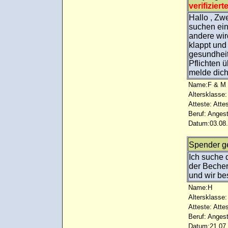
verifiziert
Hallo , Zw
suchen ein
andere wir
klappt und
gesundheit
Pflichten ü
melde dic
Name:F & M
Altersklasse:
Atteste: Atte
Beruf: Angest
Datum:03.08.
Spender g
Ich suche 
der Becher
und wir be
Name:H
Altersklasse:
Atteste: Atte
Beruf: Angest
Datum:21.07.