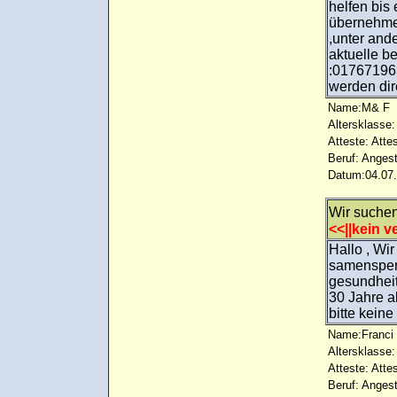
helfen bis 
übernehmen
,unter and
aktuelle b
:017671963
werden dire
Name:M& F
Altersklasse:
Atteste: Atte
Beruf: Angest
Datum:04.07.
Wir suche
<<||kein ve
Hallo , Wi
samenspend
gesundheitl
30 Jahre a
bitte kein
Name:Franci 
Altersklasse:
Atteste: Atte
Beruf: Angest