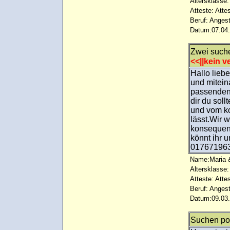
Altersklasse:
Atteste: Atte
Beruf: Angest
Datum:07.04.
Zwei suche
<<||kein ve
Hallo lieb
und mitein
passenden
dir du soll
und vom ko
lässt.Wir 
konsequent
könnt ihr u
01767196
Name:Maria &
Altersklasse:
Atteste: Atte
Beruf: Angest
Datum:09.03.
Suchen po