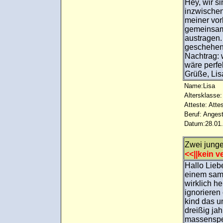
Hey, wir s
inzwischen
meiner vor
gemeinsame
austragen.
geschehen,
Nachtrag: 
wäre perfek
Grüße, Lis
Name:Lisa
Altersklasse:
Atteste: Atte
Beruf: Angest
Datum:28.01.
Zwei jung
<<||kein ve
Hallo Lieb
einem sam
wirklich h
ignorieren
kind das un
dreißig jah
massenspen