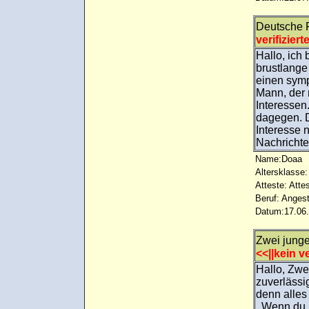
Deutsche 
verifiziert
Hallo, ich
brustlange
einen symp
Mann, der 
Interessen
dagegen. D
Interesse 
Nachricht
Name:Doaa
Altersklasse:
Atteste: Atte
Beruf: Angest
Datum:17.06.
Zwei jung
<<||kein ve
Hallo, Zwe
zuverlässi
denn alles
. Wenn du 