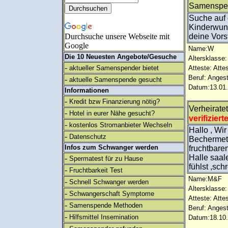
Samenspe
Suche auf
Kinderwuns
Durchsuche unsere Webseite mit
deine Vors
Google
Name:W
Die 10 Neuesten Angebote/Gesuche
Altersklasse:
-
aktueller Samenspender bietet
Atteste: Atte
Beruf: Angest
-
aktuelle Samenspende gesucht
Datum:13.01.
Informationen
-
Kredit bzw Finanzierung nötig?
Verheirate
-
Hotel in eurer Nähe gesucht?
verifiziert
-
kostenlos Stromanbieter Wechseln
Hallo , Wi
-
Datenschutz
Bechermeth
Infos zum Schwanger werden
fruchtbare
Halle saa
-
Spermatest für zu Hause
fühlst ,sc
-
Fruchtbarkeit Test
Name:M&F
-
Schnell Schwanger werden
Altersklasse:
-
Schwangerschaft Symptome
Atteste: Atte
-
Samenspende Methoden
Beruf: Angest
-
Hilfsmittel Insemination
Datum:18.10.