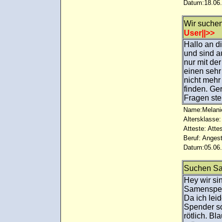
Datum:18.06.
Wir suche
User||>>
Hallo an d
und sind a
nur mit de
einen sehr
nicht mehr
finden. Ge
Fragen ste
Name:Melani
Altersklasse:
Atteste: Atte
Beruf: Angest
Datum:05.06.
Suchen Sa
Hey wir si
Samenspen
Da ich lei
Spender so
rötlich. B