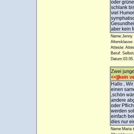
oder grüne 
schlank bi
viel Humor
symphatisc
Gesundhei
aber kein 
Name:Jenny
Altersklasse:
Atteste: Atte
Beruf: Selbst
Datum:03.05.
Zwei junge
<<||kein ve
Hallo , Wi
einen sam
,schön wär
andere abg
oder Pflic
werden sol
einfach be
dies nur e
Name:Maria &