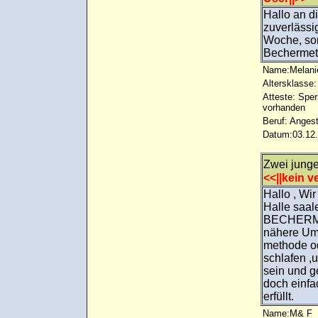
Hallo an d
zuverläss
Woche, son
Bechermeth
Name:Melani
Altersklasse:
Atteste: Sp
vorhanden
Beruf: Angest
Datum:03.12.
Zwei junge
<<||kein ve
Hallo , Wi
Halle saal
BECHERMET
nähere Um
methode od
schlafen ,u
sein und g
doch einfa
erfüllt.
Name:M& F