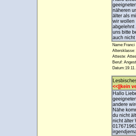
geeigneten
näheren um
älter als m
wir wollen
abgelehnt 
uns bitte 
auch nicht
Name:Franci 
Altersklasse:
Atteste: Atte
Beruf: Angest
Datum:19.11.
Lesbische
<<||kein ve
Hallo Lieb
geeigneten
andere wir
Nähe komme
du nicht äl
nicht älter
0176719637
irgendjema