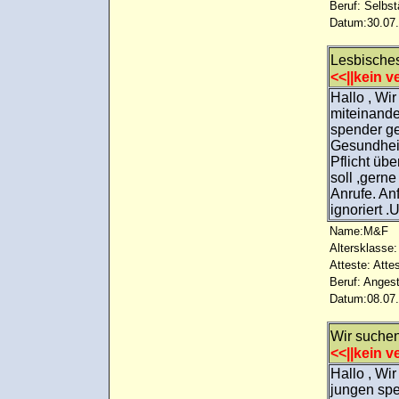
Beruf: Selbst
Datum:30.07.
Lesbische
<<||kein ve
Hallo , Wi
miteinande
spender ger
Gesundheit
Pflicht üb
soll ,gern
Anrufe. An
ignoriert
Name:M&F
Altersklasse:
Atteste: Atte
Beruf: Angest
Datum:08.07.
Wir suche
<<||kein ve
Hallo , Wi
jungen spe