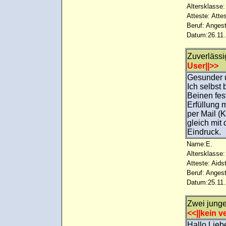
Altersklasse:
Atteste: Atte
Beruf: Angest
Datum:26.11.
Zuverlässi
User||>>
Gesunder 
Ich selbst 
Beinen fest
Erfüllung 
per Mail (
gleich mit
Eindruck.
Name:E.
Altersklasse:
Atteste: Aids
Beruf: Angest
Datum:25.11.
Zwei jung
<<||kein ve
Hallo Lieb