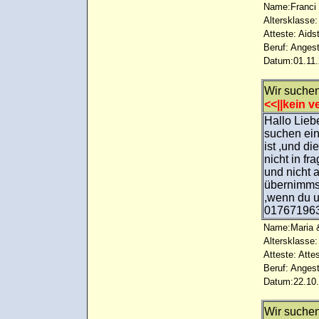
Name:Franci 
Altersklasse:
Atteste: Aids
Beruf: Angest
Datum:01.11.
Wir suche
<<||kein ve
Hallo Lieb
suchen eine
ist ,und d
nicht in f
und nicht a
übernimmst
,wenn du u
01767196
Name:Maria &
Altersklasse:
Atteste: Atte
Beruf: Angest
Datum:22.10.
Wir suche