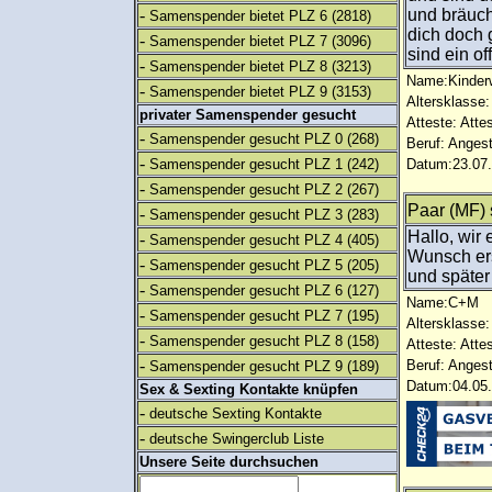
-
und bräuch
Samenspender bietet PLZ 6
(2818)
dich doch 
-
Samenspender bietet PLZ 7
(3096)
sind ein o
-
Samenspender bietet PLZ 8
(3213)
Name:Kinder
-
Samenspender bietet PLZ 9
(3153)
Altersklasse:
privater Samenspender gesucht
Atteste: Atte
-
Samenspender gesucht PLZ 0
(268)
Beruf: Angest
-
Samenspender gesucht PLZ 1
(242)
Datum:23.07.
-
Samenspender gesucht PLZ 2
(267)
Paar (MF)
-
Samenspender gesucht PLZ 3
(283)
Hallo, wir
-
Samenspender gesucht PLZ 4
(405)
Wunsch ers
-
Samenspender gesucht PLZ 5
(205)
und später
-
Samenspender gesucht PLZ 6
(127)
Name:C+M
-
Samenspender gesucht PLZ 7
(195)
Altersklasse:
-
Samenspender gesucht PLZ 8
(158)
Atteste: Atte
-
Beruf: Angest
Samenspender gesucht PLZ 9
(189)
Datum:04.05.
Sex & Sexting Kontakte knüpfen
-
deutsche Sexting Kontakte
-
deutsche Swingerclub Liste
Unsere Seite durchsuchen