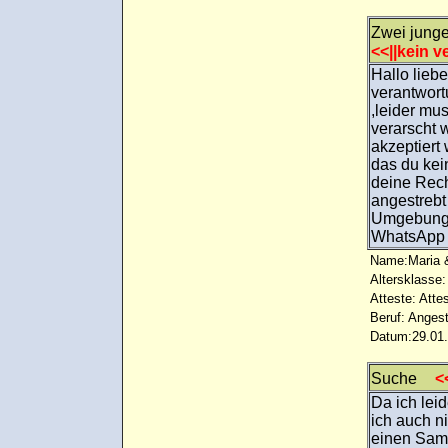
Zwei junge
<<||kein ve
Hallo lieb
verantwort
,leider mu
verarscht 
akzeptiert
das du kei
deine Rech
angestrebt
Umgebung, 
WhatsApp m
Name:Maria &
Altersklasse:
Atteste: Atte
Beruf: Angest
Datum:29.01.
Suche
<<
Da ich lei
ich auch n
einen Sam