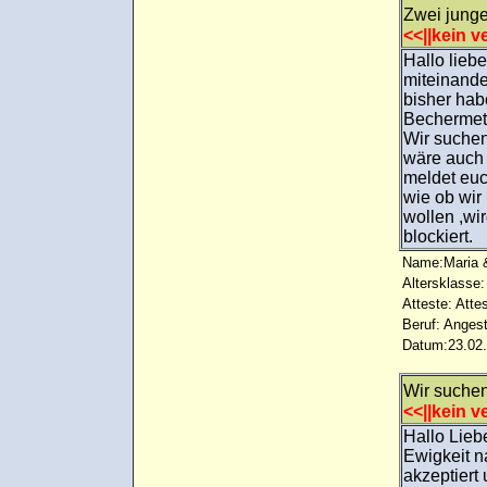
Zwei jung
<<||kein ve
Hallo lieb
miteinande
bisher hab
Bechermeth
Wir suche
wäre auch 
meldet eu
wie ob wir
wollen ,wi
blockiert.
Name:Maria 
Altersklasse:
Atteste: Atte
Beruf: Angest
Datum:23.02.
Wir suchen
<<||kein ve
Hallo Lieb
Ewigkeit 
akzeptiert 