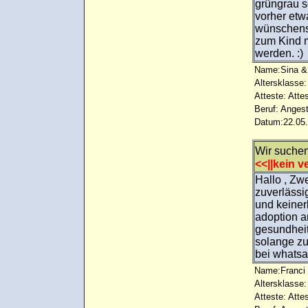
grüngrau so
vorher etw
wünschens
zum Kind m
werden. :)
Name:Sina &
Altersklasse:
Atteste: Atte
Beruf: Angest
Datum:22.05.
Wir suche
<<||kein ve
Hallo , Zw
zuverlässi
und keiner
adoption a
gesundheit
solange zu
bei whatsa
Name:Franci 
Altersklasse:
Atteste: Atte