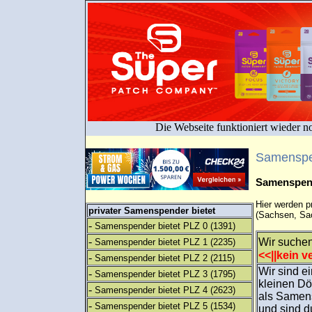
Die Webseite funktioniert wieder n
Samenspe
Samenspend
Hier werden 
privater Samenspender bietet
(Sachsen, Sac
-
Samenspender bietet PLZ 0
(1391)
-
Wir suchen
Samenspender bietet PLZ 1
(2235)
<<||kein ve
-
Samenspender bietet PLZ 2
(2115)
Wir sind e
-
Samenspender bietet PLZ 3
(1795)
kleinen Dö
-
Samenspender bietet PLZ 4
(2623)
als Samens
-
Samenspender bietet PLZ 5
(1534)
und sind d