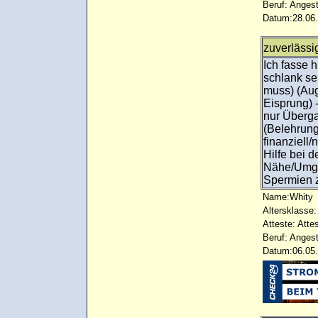
Beruf: Angest
Datum:28.06.
zuverlässi
Ich fasse 
schlank se
muss) (Aug
Eisprung) -
nur Überg
(Belehrung
finanziell
Hilfe bei 
Nähe/Umge
Spermien z
Name:Whity
Altersklasse:
Atteste: Atte
Beruf: Angest
Datum:06.05.