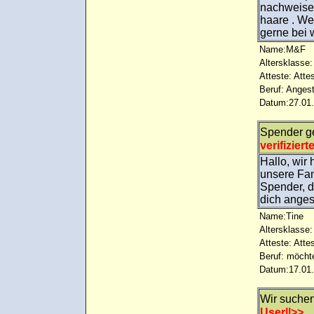
nachweise
haare . We
gerne bei 
Name:M&F
Altersklasse:
Atteste: Atte
Beruf: Angest
Datum:27.01.
Spender ge
verifiziert
Hallo, wir
unsere Fam
Spender, d
dich anges
Name:Tine
Altersklasse:
Atteste: Atte
Beruf: möcht
Datum:17.01.
Wir suche
User||>>