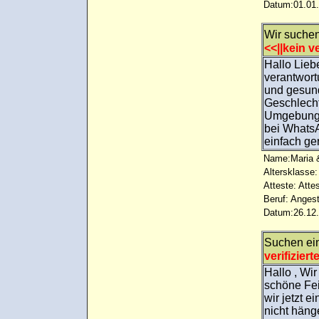
Datum:01.01.
Wir suchen
<<||kein ve
Hallo Lieb
verantwort
und gesund
Geschlecht
Umgebung k
bei Whats
einfach ge
Name:Maria &
Altersklasse:
Atteste: Atte
Beruf: Angest
Datum:26.12.
Suchen ei
verifiziert
Hallo , Wi
schöne Fei
wir jetzt e
nicht häng