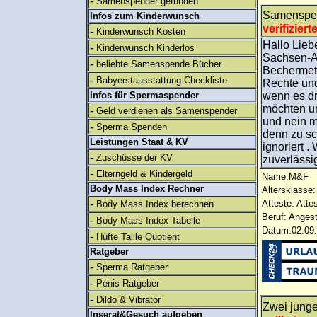
-
Samenspender gefunden
Samenspen
Infos zum Kinderwunsch
verifiziert
-
Kinderwunsch Kosten
Hallo Lieb
-
Kinderwunsch Kinderlos
Sachsen-An
-
beliebte Samenspende Bücher
Bechermeth
-
Babyerstausstattung Checkliste
Rechte und
Infos für Spermaspender
wenn es dr
möchten un
-
Geld verdienen als Samenspender
und nein m
-
Sperma Spenden
denn zu sc
Leistungen Staat & KV
ignoriert 
-
Zuschüsse der KV
zuverlässig
-
Elterngeld & Kindergeld
Name:M&F
Body Mass Index Rechner
Altersklasse:
-
Atteste: Atte
Body Mass Index berechnen
Beruf: Angest
-
Body Mass Index Tabelle
Datum:02.09.
-
Hüfte Taille Quotient
Ratgeber
-
Sperma Ratgeber
-
Penis Ratgeber
-
Dildo & Vibrator
Zwei jung
Inserat&Gesuch aufgeben