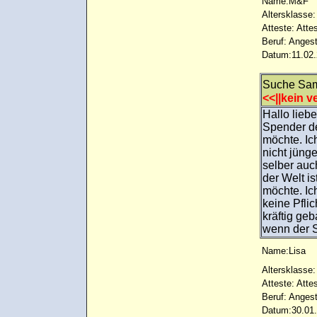
Name:M&F
Altersklasse:
Atteste: Atte
Beruf: Angest
Datum:11.02.
Suche Sam
<<||kein ve
Hallo lieb
Spender de
möchte. Ic
nicht jüng
selber auc
der Welt i
möchte. Ic
keine Pflic
kräftig geb
wenn der S
Name:Lisa
Altersklasse:
Atteste: Atte
Beruf: Angest
Datum:30.01.