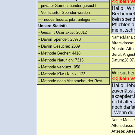
<<||kein ve
-
privater Samenspender gesucht
Hallo , Wi
-
Verifizierter Spender werden
Bechermeth
---
---
kein spend
neues Inserat jetzt anlegen
Pflichten a
Unsere Statistik
meint ,sch
-
Gesamt User aktiv: 26312
Name:Maria &
-
Davon Spender: 23973
Altersklasse:
-
Davon Gesuche: 2339
Atteste: Atte
-
Methode Becher: 4418
Beruf: Angest
-
Methode Natürlich: 7315
Datum:28.07.
-
Methode verkürzt: 950
Wir suchen
-
Methode Kiwu Klinik: 123
<<||kein ve
-
Methode nach Absprache: der Rest
Hallo Lieb
zuverlässi
akzeptiert.
nicht älter
noch darfs
. Wenn du 
Name:Maria &
Altersklasse:
Atteste: Atte