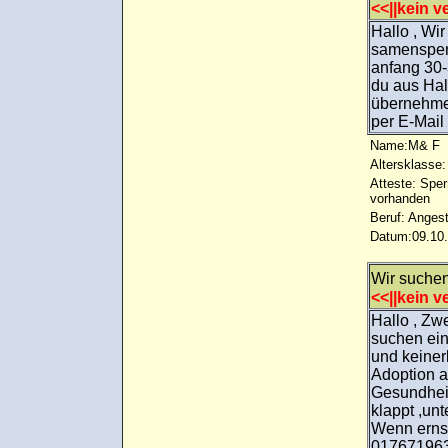
<<||kein ve
Hallo , Wi
samenspend
anfang 30-3
du aus Hal
übernehmen
per E-Mai
Name:M& F
Altersklasse:
Atteste: Sp
vorhanden
Beruf: Angest
Datum:09.10.
Wir suche
<<||kein ve
Hallo , Zw
suchen ein
und keiner
Adoption a
Gesundheit
klappt ,un
Wenn ernst
01767196