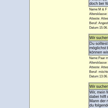
doch bei 
Name:M & F
Altersklasse:
Atteste: Atte
Beruf: Angest
Datum:15.06.
Wir suche
Du solltes
möglichst 
können wir
Name:Paar m
Altersklasse:
Atteste: Atte
Beruf: möcht
Datum:13.06.
Wir suchen
Wir, mein 
dabei hilf
Mann der m
du folgend