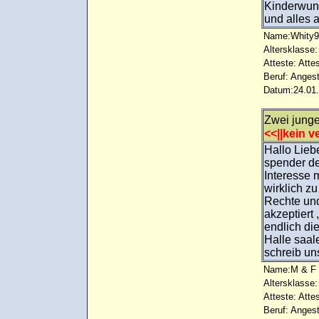
Kinderwuns
und alles 
Name:Whity9
Altersklasse:
Atteste: Atte
Beruf: Angest
Datum:24.01.
Zwei junge
<<||kein ve
Hallo Lieb
spender der
Interesse 
wirklich z
Rechte und
akzeptiert
endlich di
Halle saal
schreib un
Name:M & F
Altersklasse:
Atteste: Atte
Beruf: Angest