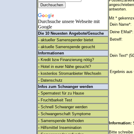
Postleitzahlen
angeschrieben
antworten.
Mit * gekennze
Durchsuche unsere Webseite mit
Dein Name*:
Google
Deine EMail*:
Die 10 Neuesten Angebote/Gesuche
-
Betreff:
aktueller Samenspender bietet
-
aktuelle Samenspende gesucht
Informationen
Dein Text* (5
-
Kredit bzw Finanzierung nötig?
-
Hotel in eurer Nähe gesucht?
Ergebnis aus 
-
kostenlos Stromanbieter Wechseln
-
Datenschutz
Infos zum Schwanger werden
-
Spermatest für zu Hause
-
Fruchtbarkeit Test
-
Schnell Schwanger werden
-
Schwangerschaft Symptome
-
Samenspende Methoden
Information:
-
Hilfsmittel Insemination
Bitte schreibe