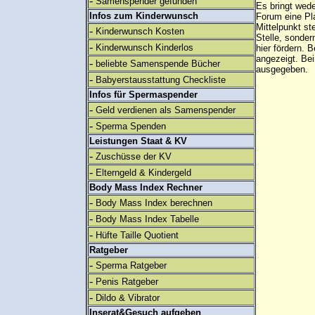
-
Samenspender gefunden
Es bringt wed
Infos zum Kinderwunsch
Forum eine Pl
Mittelpunkt st
-
Kinderwunsch Kosten
Stelle, sonder
-
Kinderwunsch Kinderlos
hier fördern. B
angezeigt. B
-
beliebte Samenspende Bücher
ausgegeben.
-
Babyerstausstattung Checkliste
Infos für Spermaspender
-
Geld verdienen als Samenspender
-
Sperma Spenden
Leistungen Staat & KV
-
Zuschüsse der KV
-
Elterngeld & Kindergeld
Body Mass Index Rechner
-
Body Mass Index berechnen
-
Body Mass Index Tabelle
-
Hüfte Taille Quotient
Ratgeber
-
Sperma Ratgeber
-
Penis Ratgeber
-
Dildo & Vibrator
Inserat&Gesuch aufgeben