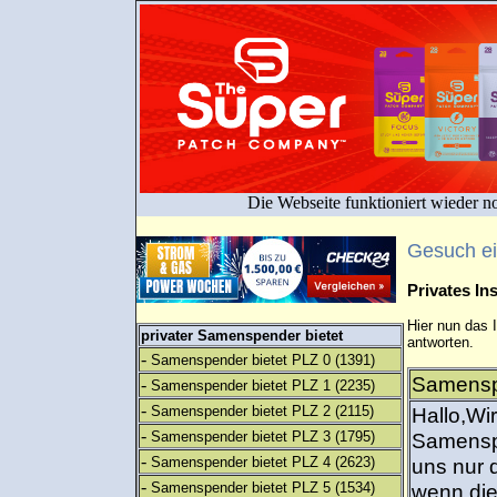
Die Webseite funktioniert wieder n
Gesuch e
Privates I
Hier nun das 
privater Samenspender bietet
antworten.
-
Samenspender bietet PLZ 0
(1391)
Samensp
-
Samenspender bietet PLZ 1
(2235)
-
Samenspender bietet PLZ 2
(2115)
Hallo,Wi
-
Samenspender bietet PLZ 3
(1795)
Samenspe
-
Samenspender bietet PLZ 4
(2623)
uns nur 
-
Samenspender bietet PLZ 5
(1534)
wenn die