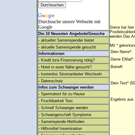
Durchsuche unsere Webseite mit
Google
Steve hat hie
Postleitzahlen
Die 10 Neuesten Angebote/Gesuche
werden.Das An
-
aktueller Samenspender bietet
Mit * gekennze
-
aktuelle Samenspende gesucht
Dein Name*:
Informationen
Deine EMail*:
-
Kredit bzw Finanzierung nötig?
-
Betreff:
Hotel in eurer Nähe gesucht?
-
kostenlos Stromanbieter Wechseln
-
Datenschutz
Dein Text* (5
Infos zum Schwanger werden
-
Spermatest für zu Hause
Ergebnis aus 
-
Fruchtbarkeit Test
-
Schnell Schwanger werden
-
Schwangerschaft Symptome
-
Samenspende Methoden
-
Hilfsmittel Insemination