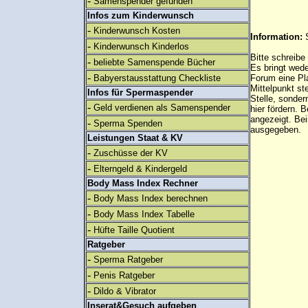
-
Samenspender gefunden
Infos zum Kinderwunsch
-
Kinderwunsch Kosten
Information:
-
Kinderwunsch Kinderlos
Bitte schreibe
-
beliebte Samenspende Bücher
Es bringt wed
-
Babyerstausstattung Checkliste
Forum eine Pl
Mittelpunkt st
Infos für Spermaspender
Stelle, sonder
-
Geld verdienen als Samenspender
hier fördern. B
angezeigt. B
-
Sperma Spenden
ausgegeben.
Leistungen Staat & KV
-
Zuschüsse der KV
-
Elterngeld & Kindergeld
Body Mass Index Rechner
-
Body Mass Index berechnen
-
Body Mass Index Tabelle
-
Hüfte Taille Quotient
Ratgeber
-
Sperma Ratgeber
-
Penis Ratgeber
-
Dildo & Vibrator
Inserat&Gesuch aufgeben