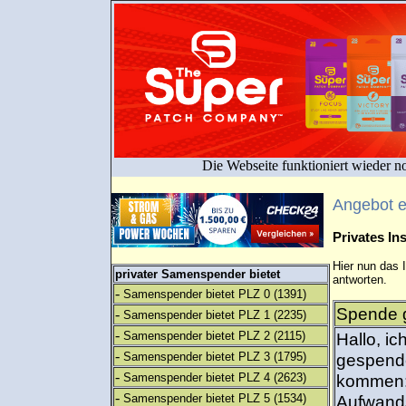
Die Webseite funktioniert wieder n
Angebot 
Privates I
Hier nun das 
privater Samenspender bietet
antworten.
-
Samenspender bietet PLZ 0
(1391)
Spende 
-
Samenspender bietet PLZ 1
(2235)
-
Samenspender bietet PLZ 2
(2115)
Hallo, i
-
Samenspender bietet PLZ 3
(1795)
gespende
-
Samenspender bietet PLZ 4
(2623)
kommen:
-
Samenspender bietet PLZ 5
(1534)
Aufwand