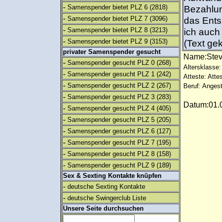
-
Samenspender bietet PLZ 6
(2818)
Bezahlun
-
Samenspender bietet PLZ 7
(3096)
das Ents
-
Samenspender bietet PLZ 8
(3213)
ich auch 
-
Samenspender bietet PLZ 9
(3153)
(Text gek
privater Samenspender gesucht
Name:Ste
-
Samenspender gesucht PLZ 0
(268)
Altersklasse:
-
Samenspender gesucht PLZ 1
(242)
Atteste: Atte
-
Samenspender gesucht PLZ 2
(267)
Beruf: Angest
-
Samenspender gesucht PLZ 3
(283)
Datum:01.0
-
Samenspender gesucht PLZ 4
(405)
-
Samenspender gesucht PLZ 5
(205)
-
Samenspender gesucht PLZ 6
(127)
-
Samenspender gesucht PLZ 7
(195)
-
Samenspender gesucht PLZ 8
(158)
-
Samenspender gesucht PLZ 9
(189)
Sex & Sexting Kontakte knüpfen
-
deutsche Sexting Kontakte
-
deutsche Swingerclub Liste
Unsere Seite durchsuchen